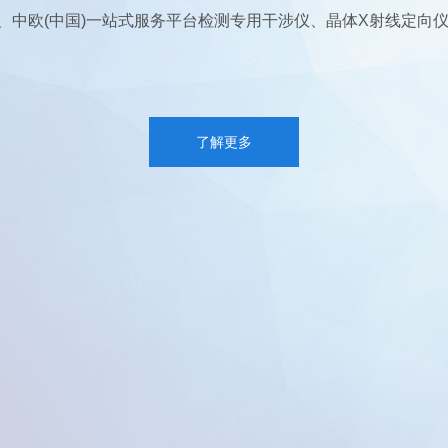
、中欧(中国)一站式服务平台检测专用干涉仪、晶体X射线定向
了解更多