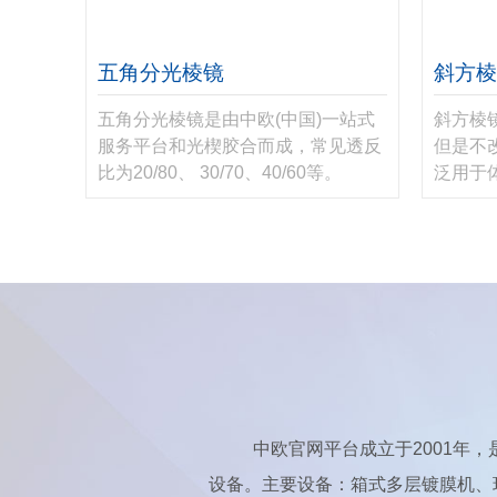
五角分光棱镜
斜方棱
五角分光棱镜是由中欧(中国)一站式
斜方棱
服务平台和光楔胶合而成，常见透反
但是不
比为20/80、 30/70、40/60等。
泛用于体
中欧官网平台成立于2001年
设备。主要设备：箱式多层镀膜机、