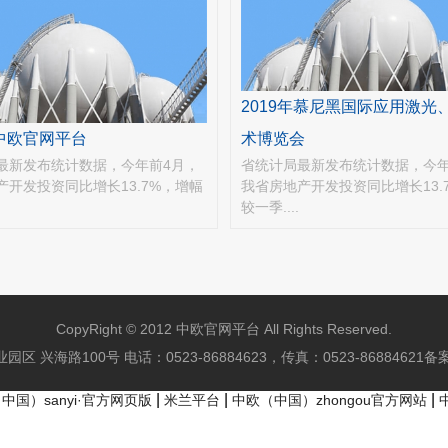
2019年慕尼黑国际应用激光
年中欧官网平台
术博览会
最新发布统计数据，今年前4月，
省统计局最新发布统计数据，今年
产开发投资同比增长13.7%，增幅
我省房地产开发投资同比增长13.
较一季....
CopyRight © 2012 中欧官网平台 All Rights Reserved.
兴海路100号 电话：0523-86884623，传真：0523-86884621备
|
|
|
中国）sanyi·官方网页版
米兰平台
中欧（中国）zhongou官方网站