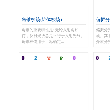
角锥棱镜(锥体棱镜)
偏振分
角锥的重要特性是: 无论入射角如
偏振分
何，反射光线总是平行于入射光线。
成。其
角锥棱镜用于目标确定...
介质分光