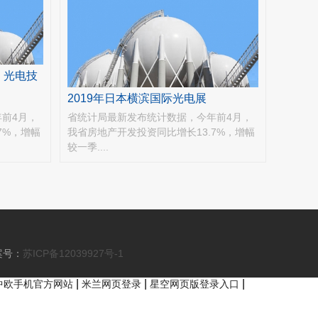
、光电技
2019年日本横滨国际光电展
前4月，
省统计局最新发布统计数据，今年前4月，
7%，增幅
我省房地产开发投资同比增长13.7%，增幅
较一季....
案号：
苏ICP备12039927号-1
|
|
|
中欧手机官方网站
米兰网页登录
星空网页版登录入口