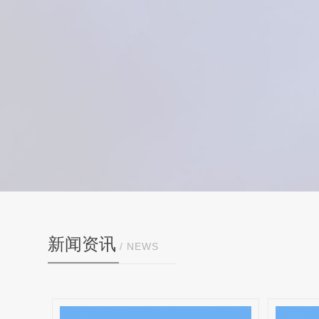
新闻资讯
/ NEWS